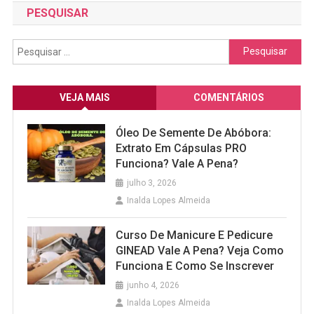
PESQUISAR
Pesquisar
por:
VEJA MAIS
COMENTÁRIOS
Óleo De Semente De Abóbora:
Extrato Em Cápsulas PRO
Funciona? Vale A Pena?
julho 3, 2026
Inalda Lopes Almeida
Curso De Manicure E Pedicure
GINEAD Vale A Pena? Veja Como
Funciona E Como Se Inscrever
junho 4, 2026
Inalda Lopes Almeida