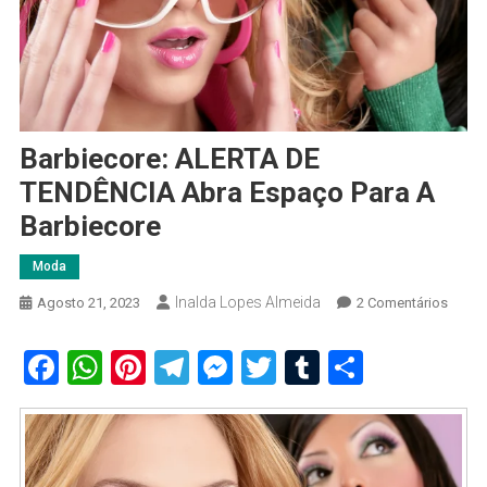
Barbiecore: ALERTA DE
TENDÊNCIA Abra Espaço Para A
Barbiecore
Moda
Inalda Lopes Almeida
Em
Agosto 21, 2023
2 Comentários
Barbie
ALER
Facebook
WhatsApp
Pinterest
Telegram
Messenger
Twitter
Tumblr
Share
DE
TEND
Abra
Espaç
Para