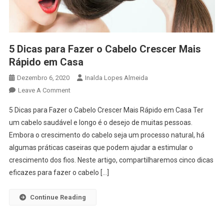
5 Dicas para Fazer o Cabelo Crescer Mais
Rápido em Casa
Dezembro 6, 2020
Inalda Lopes Almeida
On
Leave A Comment
5
5 Dicas para Fazer o Cabelo Crescer Mais Rápido em Casa Ter
Dicas
um cabelo saudável e longo é o desejo de muitas pessoas.
Para
Embora o crescimento do cabelo seja um processo natural, há
Fazer
algumas práticas caseiras que podem ajudar a estimular o
O
Cabelo
crescimento dos fios. Neste artigo, compartilharemos cinco dicas
Crescer
eficazes para fazer o cabelo […]
Mais
Rápido
Continue Reading
Em
Casa