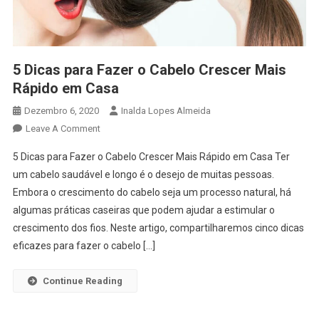
5 Dicas para Fazer o Cabelo Crescer Mais
Rápido em Casa
Dezembro 6, 2020
Inalda Lopes Almeida
On
Leave A Comment
5
5 Dicas para Fazer o Cabelo Crescer Mais Rápido em Casa Ter
Dicas
um cabelo saudável e longo é o desejo de muitas pessoas.
Para
Embora o crescimento do cabelo seja um processo natural, há
Fazer
algumas práticas caseiras que podem ajudar a estimular o
O
Cabelo
crescimento dos fios. Neste artigo, compartilharemos cinco dicas
Crescer
eficazes para fazer o cabelo […]
Mais
Rápido
Continue Reading
Em
Casa