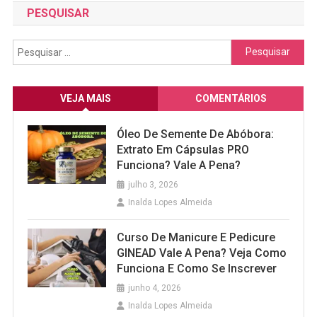
PESQUISAR
Pesquisar
por:
VEJA MAIS
COMENTÁRIOS
Óleo De Semente De Abóbora:
Extrato Em Cápsulas PRO
Funciona? Vale A Pena?
julho 3, 2026
Inalda Lopes Almeida
Curso De Manicure E Pedicure
GINEAD Vale A Pena? Veja Como
Funciona E Como Se Inscrever
junho 4, 2026
Inalda Lopes Almeida