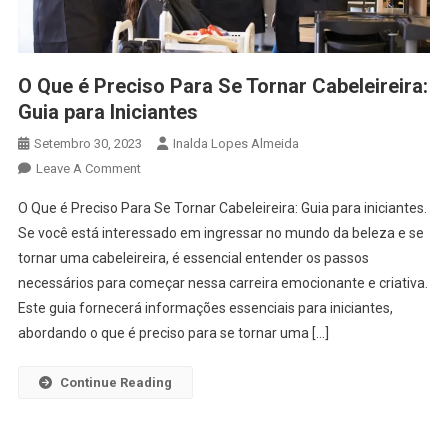
O Que é Preciso Para Se Tornar Cabeleireira:
Guia para Iniciantes
Setembro 30, 2023
Inalda Lopes Almeida
On
Leave A Comment
O
O Que é Preciso Para Se Tornar Cabeleireira: Guia para iniciantes.
Que
Se você está interessado em ingressar no mundo da beleza e se
É
tornar uma cabeleireira, é essencial entender os passos
Preciso
necessários para começar nessa carreira emocionante e criativa.
Para
Se
Este guia fornecerá informações essenciais para iniciantes,
Tornar
abordando o que é preciso para se tornar uma […]
Cabeleireira:
Guia
Continue Reading
Para
Iniciantes