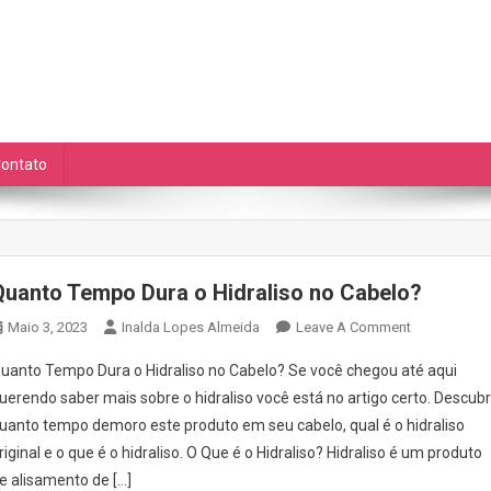
as Diárias
de auto cuidado e ETC.
ontato
Quanto Tempo Dura o Hidraliso no Cabelo?
On
Maio 3, 2023
Inalda Lopes Almeida
Leave A Comment
Quanto
uanto Tempo Dura o Hidraliso no Cabelo? Se você chegou até aqui
Tempo
uerendo saber mais sobre o hidraliso você está no artigo certo. Descub
Dura
uanto tempo demoro este produto em seu cabelo, qual é o hidraliso
O
riginal e o que é o hidraliso. O Que é o Hidraliso? Hidraliso é um produto
Hidraliso
No
e alisamento de […]