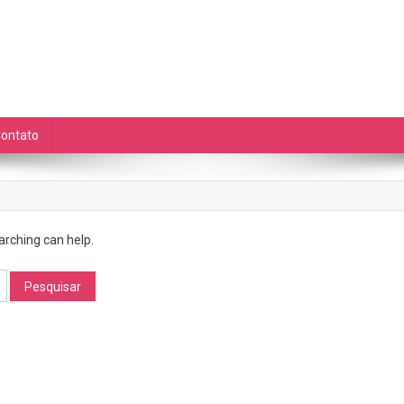
as Diárias
de auto cuidado e ETC.
ontato
arching can help.