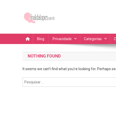
Skip
to
content
Blog da Inalda Lopes Dic
Fique por dentro das novidades, dicas de compras dicas 
Blog
Privacidade
Categorias
C
NOTHING FOUND
It seems we can’t find what you’re looking for. Perhaps se
Pesquisar
por: