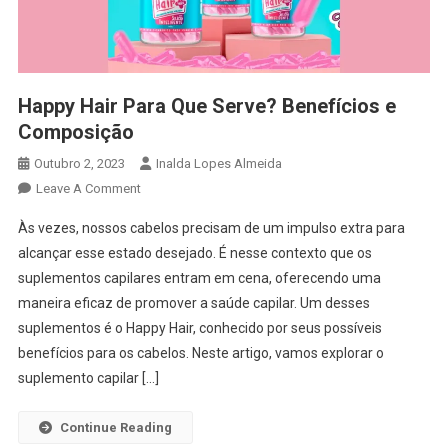
Happy Hair Para Que Serve? Benefícios e
Composição
Outubro 2, 2023
Inalda Lopes Almeida
On
Leave A Comment
Happy
Às vezes, nossos cabelos precisam de um impulso extra para
Hair
alcançar esse estado desejado. É nesse contexto que os
Para
suplementos capilares entram em cena, oferecendo uma
Que
maneira eficaz de promover a saúde capilar. Um desses
Serve?
Benefícios
suplementos é o Happy Hair, conhecido por seus possíveis
E
benefícios para os cabelos. Neste artigo, vamos explorar o
Composição
suplemento capilar […]
Continue Reading