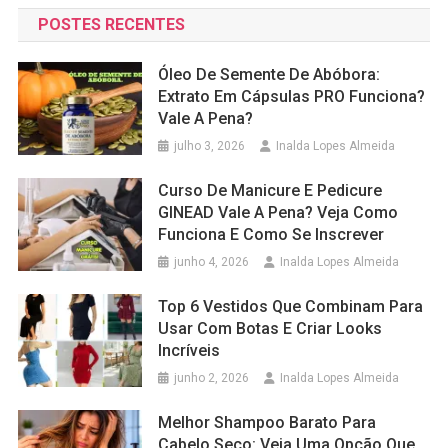
POSTES RECENTES
Óleo De Semente De Abóbora:
Extrato Em Cápsulas PRO Funciona?
Vale A Pena?
julho 3, 2026
Inalda Lopes Almeida
Curso De Manicure E Pedicure
GINEAD Vale A Pena? Veja Como
Funciona E Como Se Inscrever
junho 4, 2026
Inalda Lopes Almeida
Top 6 Vestidos Que Combinam Para
Usar Com Botas E Criar Looks
Incríveis
junho 2, 2026
Inalda Lopes Almeida
Melhor Shampoo Barato Para
Cabelo Seco: Veja Uma Opção Que