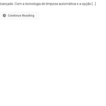
Passa
lcançado. Com a tecnologia de limpeza automática e a opção […]
Pano
Room
Continue Reading
Essent
Y
2
Em
1:
Vale
A
Pena