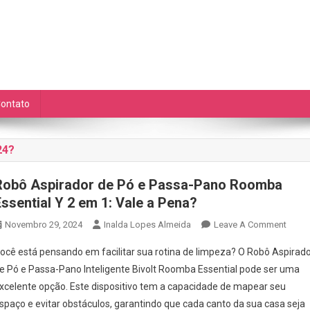
as Diárias
de auto cuidado e ETC.
ontato
24?
Robô Aspirador de Pó e Passa-Pano Roomba
Essential Y 2 em 1: Vale a Pena?
On
Novembro 29, 2024
Inalda Lopes Almeida
Leave A Comment
Robô
ocê está pensando em facilitar sua rotina de limpeza? O Robô Aspirad
Aspir
e Pó e Passa-Pano Inteligente Bivolt Roomba Essential pode ser uma
De
xcelente opção. Este dispositivo tem a capacidade de mapear seu
Pó
spaço e evitar obstáculos, garantindo que cada canto da sua casa seja
E