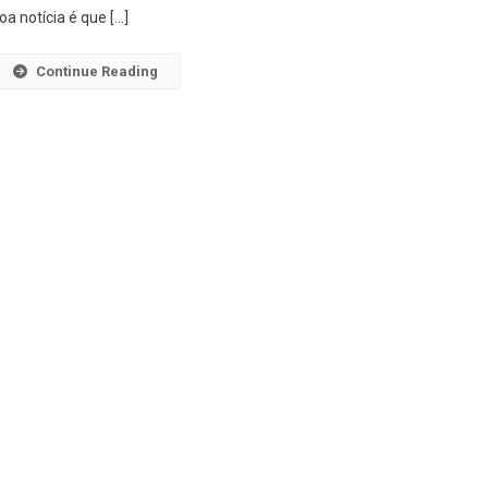
Seco:
oa notícia é que […]
Veja
Uma
Continue Reading
Opção
Que
Vale
A
Pena
Em
2026