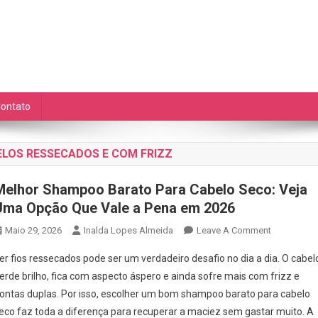
as Diárias
de auto cuidado e ETC.
ontato
LOS RESSECADOS E COM FRIZZ
Melhor Shampoo Barato Para Cabelo Seco: Veja
Uma Opção Que Vale a Pena em 2026
On
Maio 29, 2026
Inalda Lopes Almeida
Leave A Comment
Melhor
er fios ressecados pode ser um verdadeiro desafio no dia a dia. O cabel
Shampoo
erde brilho, fica com aspecto áspero e ainda sofre mais com frizz e
Barato
ontas duplas. Por isso, escolher um bom shampoo barato para cabelo
Para
eco faz toda a diferença para recuperar a maciez sem gastar muito. A
Cabelo