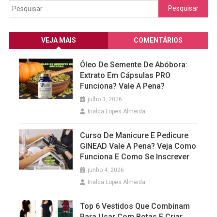
Pesquisar
por:
VEJA MAIS
COMENTÁRIOS
Óleo De Semente De Abóbora:
Extrato Em Cápsulas PRO
Funciona? Vale A Pena?
julho 3, 2026
Inalda Lopes Almeida
Curso De Manicure E Pedicure
GINEAD Vale A Pena? Veja Como
Funciona E Como Se Inscrever
junho 4, 2026
Inalda Lopes Almeida
Top 6 Vestidos Que Combinam
Para Usar Com Botas E Criar