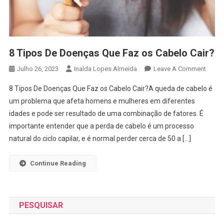
8 Tipos De Doenças Que Faz os Cabelo Cair?
On
Julho 26, 2023
Inalda Lopes Almeida
Leave A Comment
8
8 Tipos De Doenças Que Faz os Cabelo Cair?A queda de cabelo é
Tipos
um problema que afeta homens e mulheres em diferentes
De
idades e pode ser resultado de uma combinação de fatores. É
Doen
importante entender que a perda de cabelo é um processo
Que
Faz
natural do ciclo capilar, e é normal perder cerca de 50 a […]
Os
Cabel
Continue Reading
Cair?
PESQUISAR