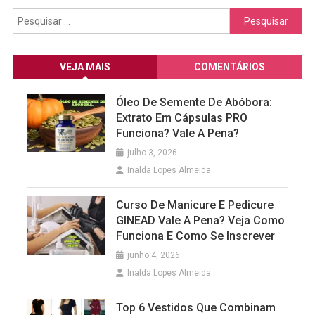
Pesquisar
por:
VEJA MAIS
COMENTÁRIOS
Óleo De Semente De Abóbora:
Extrato Em Cápsulas PRO
Funciona? Vale A Pena?
julho 3, 2026
Inalda Lopes Almeida
Curso De Manicure E Pedicure
GINEAD Vale A Pena? Veja Como
Funciona E Como Se Inscrever
junho 4, 2026
Inalda Lopes Almeida
Top 6 Vestidos Que Combinam