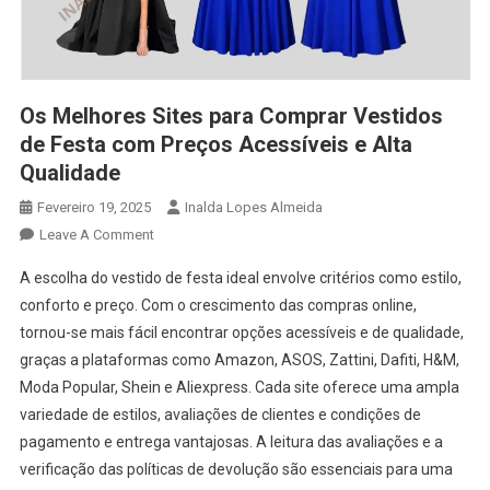
Os Melhores Sites para Comprar Vestidos
de Festa com Preços Acessíveis e Alta
Qualidade
Fevereiro 19, 2025
Inalda Lopes Almeida
On
Leave A Comment
Os
A escolha do vestido de festa ideal envolve critérios como estilo,
Melhores
conforto e preço. Com o crescimento das compras online,
Sites
tornou-se mais fácil encontrar opções acessíveis e de qualidade,
Para
graças a plataformas como Amazon, ASOS, Zattini, Dafiti, H&M,
Comprar
Vestidos
Moda Popular, Shein e Aliexpress. Cada site oferece uma ampla
De
variedade de estilos, avaliações de clientes e condições de
Festa
pagamento e entrega vantajosas. A leitura das avaliações e a
Com
verificação das políticas de devolução são essenciais para uma
Preços