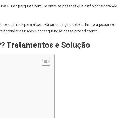
Que
essa é uma pergunta comum entre as pessoas que estão considerando
Fazer?
Tratamentos
E
os químicos para alisar, relaxar ou tingir o cabelo. Embora possa ser
Solução
nte entender os riscos e consequências desse procedimento.
r? Tratamentos e Solução