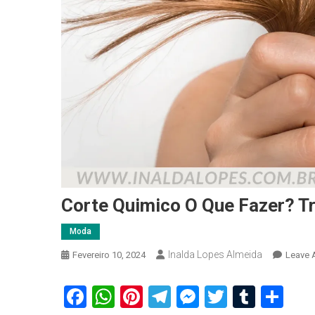
Corte Quimico O Que Fazer? T
Moda
Inalda Lopes Almeida
Fevereiro 10, 2024
Leave 
Facebook
WhatsApp
Pinterest
Telegram
Messenger
Twitter
Tumbl
Sh