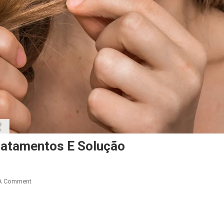
ratamentos E Solução
On
A Comment
Corte
Quimico
r
are
O