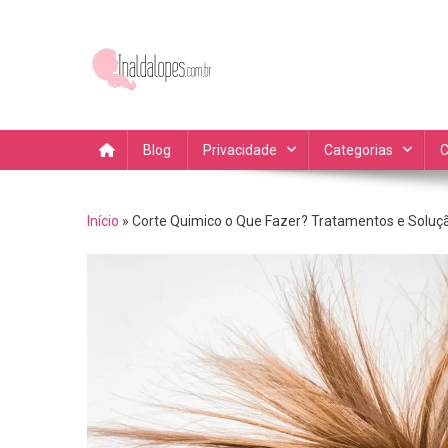
Skip
to
content
Blog da Inalda Lopes Dic
Fique por dentro das novidades, dicas de compras dicas 
Blog
Privacidade
Categorias
C
Início
»
Corte Quimico o Que Fazer? Tratamentos e Soluç