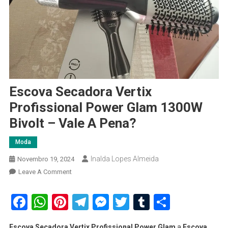
Escova Secadora Vertix
Profissional Power Glam 1300W
Bivolt – Vale A Pena?
Moda
Inalda Lopes Almeida
Novembro 19, 2024
On
Leave A Comment
Escova
Secadora
Facebook
WhatsApp
Pinterest
Telegram
Messenger
Twitter
Tumblr
Share
Vertix
Profissional
Escova Secadora Vertix Profissional Power Glam
a
Escova