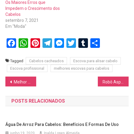
Os Maiores Erros que
Impedem o Crescimento dos
Cabelos
setembro 7, 2021
Em "Moda"
Facebook
WhatsApp
Pinterest
Telegram
Messenger
Twitter
Tumblr
Share
Tagged
Cabelos cacheados
Escova para alisar cabelo
Escova profissional
melhores escovas para cabelos
Navegação
Melhor Vitamina Para o Cabelo – Biotina ELLYM NUTRITION Cabelo e Unha
Robô Aspirador de Pó e Passa-Pano Roomba Essential Y 2 em 1: Vale a Pena?
de
POSTS RELACIONADOS
Post
Água De Arroz Para Cabelos: Benefícios E Formas De Uso
junho 19, 2020
Inalda Lopes Almeida