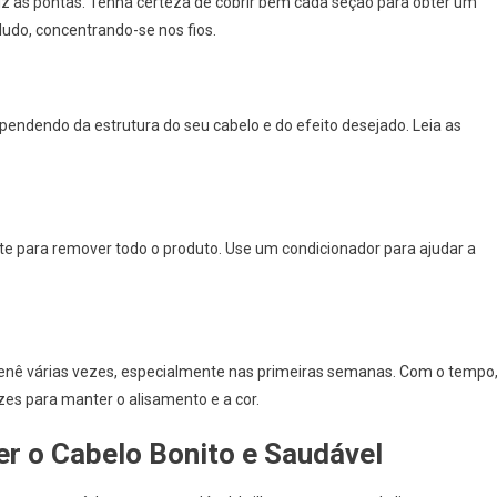
iz às pontas. Tenha certeza de cobrir bem cada seção para obter um
ludo, concentrando-se nos fios.
pendendo da estrutura do seu cabelo e do efeito desejado. Leia as
 para remover todo o produto. Use um condicionador para ajudar a
 Henê várias vezes, especialmente nas primeiras semanas. Com o tempo
zes para manter o alisamento e a cor.
 o Cabelo Bonito e Saudável