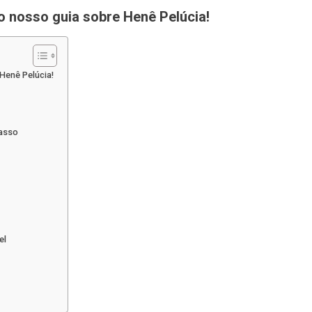
Desejada
o nosso guia sobre Henê Pelúcia!
Pouch
Henê Pelúcia!
Passo
el