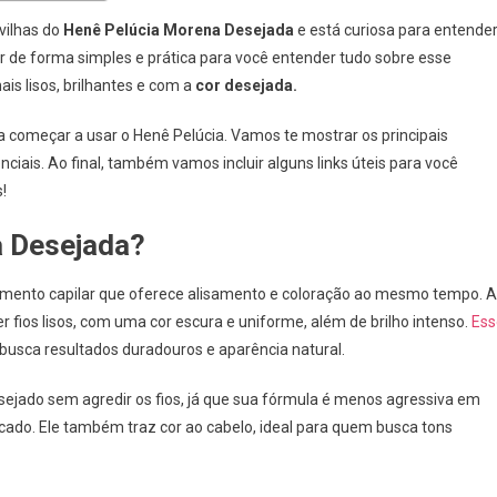
vilhas do
Henê Pelúcia Morena Desejada
e está curiosa para entende
r de forma simples e prática para você entender tudo sobre esse
is lisos, brilhantes e com a
cor desejada.
a começar a usar o Henê Pelúcia. Vamos te mostrar os principais
ciais. Ao final, também vamos incluir alguns links úteis para você
!
a Desejada?
amento capilar que oferece alisamento e coloração ao mesmo tempo. A
fios lisos, com uma cor escura e uniforme, além de brilho intenso.
Ess
busca resultados duradouros e aparência natural.
desejado sem agredir os fios, já que sua fórmula é menos agressiva em
do. Ele também traz cor ao cabelo, ideal para quem busca tons