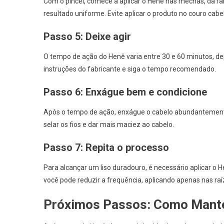
Com o pincel, comece a aplicar o Henê nas mechas, da ra
resultado uniforme. Evite aplicar o produto no couro cabe
Passo 5: Deixe agir
O tempo de ação do Henê varia entre 30 e 60 minutos, de
instruções do fabricante e siga o tempo recomendado.
Passo 6: Enxágue bem e condicione
Após o tempo de ação, enxágue o cabelo abundantemente
selar os fios e dar mais maciez ao cabelo.
Passo 7: Repita o processo
Para alcançar um liso duradouro, é necessário aplicar o
você pode reduzir a frequência, aplicando apenas nas raí
Próximos Passos: Como Manter