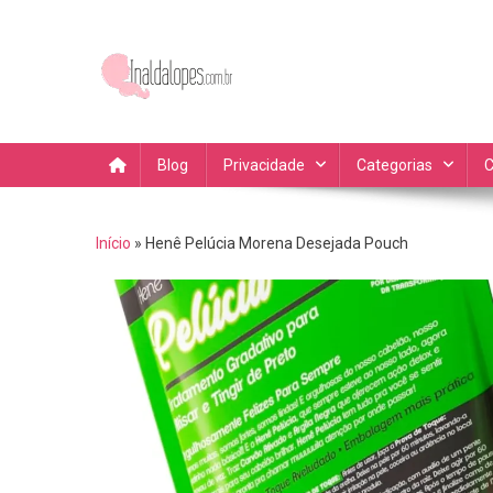
Skip
to
content
Blog da Inalda Lopes Dic
Fique por dentro das novidades, dicas de compras dicas 
Blog
Privacidade
Categorias
C
Início
»
Henê Pelúcia Morena Desejada Pouch