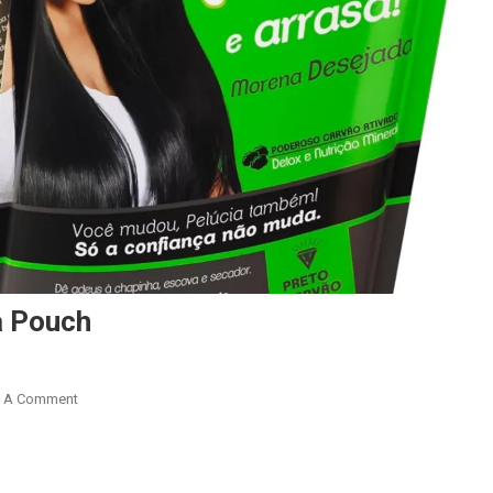
a Pouch
On
e A Comment
Henê
Pelúcia
r
are
Morena