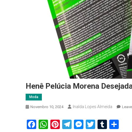
Henê Pelúcia Morena Desejad
Moda
Inalda Lopes Almeida
Novembro 10, 2024
Leav
Facebook
WhatsApp
Pinterest
Telegram
Messenger
Twitter
Tumbl
Sh