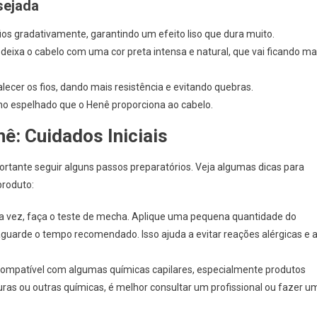
sejada
 fios gradativamente, garantindo um efeito liso que dura muito.
ê deixa o cabelo com uma cor preta intensa e natural, que vai ficando ma
alecer os fios, dando mais resistência e evitando quebras.
ilho espelhado que o Henê proporciona ao cabelo.
ê: Cuidados Iniciais
portante seguir alguns passos preparatórios. Veja algumas dicas para
produto:
ira vez, faça o teste de mecha. Aplique uma pequena quantidade do
guarde o tempo recomendado. Isso ajuda a evitar reações alérgicas e 
ncompatível com algumas químicas capilares, especialmente produtos
ras ou outras químicas, é melhor consultar um profissional ou fazer u