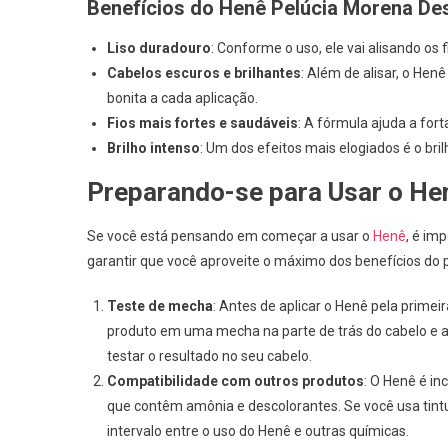
Benefícios do Henê Pelúcia Morena De
Liso duradouro
: Conforme o uso, ele vai alisando os
Cabelos escuros e brilhantes
: Além de alisar, o Hen
bonita a cada aplicação.
Fios mais fortes e saudáveis
: A fórmula ajuda a fort
Brilho intenso
: Um dos efeitos mais elogiados é o br
Preparando-se para Usar o Hen
Se você está pensando em começar a usar o
Henê
, é im
garantir que você aproveite o máximo dos benefícios do 
Teste de mecha
: Antes de aplicar o Henê pela prime
produto em uma mecha na parte de trás do cabelo e a
testar o resultado no seu cabelo.
Compatibilidade com outros produtos
: O Henê é i
que contêm amônia e descolorantes. Se você usa tintu
intervalo entre o uso do Henê e outras químicas.