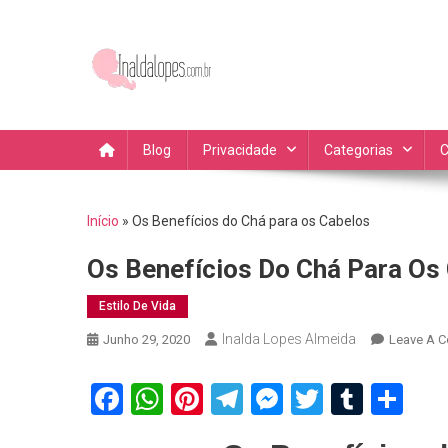
Skip
to
content
Blog da Inalda Lopes Dic
Fique por dentro das novidades, dicas de compras dicas 
Blog
Privacidade
Categorias
C
Início
»
Os Benefícios do Chá para os Cabelos
Os Benefícios Do Chá Para Os
Estilo De Vida
Inalda Lopes Almeida
Junho 29, 2020
Leave A 
Facebook
WhatsApp
Pinterest
Telegram
Messenger
Twitter
Tumbl
Sh