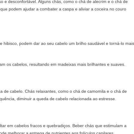
e desconfortável. Alguns chás, como o chá de alecrim e o chá de
s que podem ajudar a combater a caspa e aliviar a coceira no couro
e hibisco, podem dar ao seu cabelo um brilho saudável e torná-lo mai
cam os cabelos, resultando em madeixas mais brilhantes e suaves.
eda de cabelo. Chás relaxantes, como o chá de camomila e o chá de
quência, diminuir a queda de cabelo relacionada ao estresse.
ltar em cabelos fracos e quebradiços. Beber chás que estimulam a
de melhorar a entrega de nutrientes aos folículos capilares,