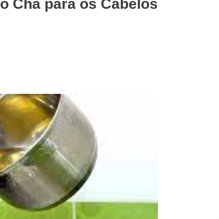
do Chá para os Cabelos
Para
Os
Cabelos