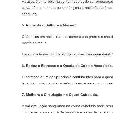
A caspa é um problema comum que pode ser embaraçoso 
salva, têm propriedades antifúngicas e anti-inflamatória
cabeludo.
5. Aumenta o Brilho e a Maciez:
Chás ricos em antioxidantes, como o chá preto e o chá d
macio ao toque.
Os antioxidantes combatem os radicais livres que danifi
6. Reduz o Estresse e a Queda de Cabelo Associada:
O estresse é um dos principais contribuintes para a qu
lavanda, podem ajudar a reduzir o estresse e, por conse
7. Melhora a Circulação no Couro Cabeludo:
A má circulação sanguínea no couro cabeludo pode resu
circulação, como o chá de gengibre e o chá de canela, po