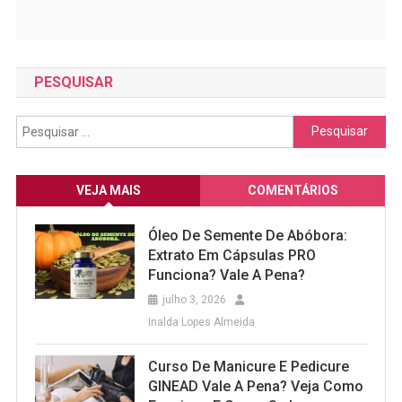
PESQUISAR
Pesquisar
por:
VEJA MAIS
COMENTÁRIOS
Óleo De Semente De Abóbora:
Extrato Em Cápsulas PRO
Funciona? Vale A Pena?
julho 3, 2026
Inalda Lopes Almeida
Curso De Manicure E Pedicure
GINEAD Vale A Pena? Veja Como