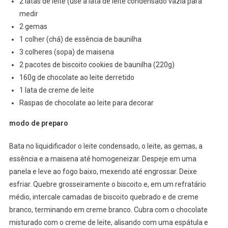
2 latas de leite (use a lata de leite condensado vazia para
medir
2 gemas
1 colher (chá) de essência de baunilha
3 colheres (sopa) de maisena
2 pacotes de biscoito cookies de baunilha (220g)
160g de chocolate ao leite derretido
1 lata de creme de leite
Raspas de chocolate ao leite para decorar
modo de preparo
Bata no liquidificador o leite condensado, o leite, as gemas, a
essência e a maisena até homogeneizar. Despeje em uma
panela e leve ao fogo baixo, mexendo até engrossar. Deixe
esfriar. Quebre grosseiramente o biscoito e, em um refratário
médio, intercale camadas de biscoito quebrado e de creme
branco, terminando em creme branco. Cubra com o chocolate
misturado com o creme de leite, alisando com uma espátula e