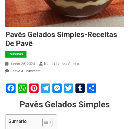
Pavês Gelados Simples-Receitas
De Pavê
Receitas
Inalda Lopes Almeida
Junho 25, 2020
On
Leave A Comment
Pavês
Gelados
Facebook
WhatsApp
Pinterest
Telegram
Messenger
Twitter
Tumblr
Share
Simples-
Receitas
Pavês Gelados Simples
De
Pavê
Sumário