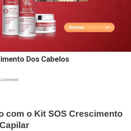
cimento Dos Cabelos
On
A Comment
Produto
Para
r
are
Acelerar
O
o com o Kit SOS Crescimento
Crescimento
Dos
Capilar
Cabelos