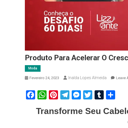
Produto Para Acelerar O Cres
Moda
Inalda Lopes Almeida
Fevereiro 24, 2023
Leave 
Facebook
WhatsApp
Pinterest
Telegram
Messenger
Twitter
Tumbl
Sh
Transforme Seu Cabel