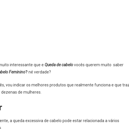
uito interessante que e
Queda de cabelo
vocês querem muito saber
abelo Feminino
?
né verdade?
ês, vou indicar os melhores produtos que realmente funciona e que tra
 dezenas de mulheres.
r
ente, a queda excessiva de cabelo pode estar relacionada a vários
s.