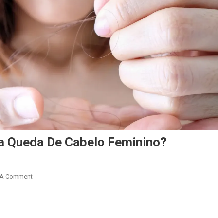
a Queda De Cabelo Feminino?
On
 A Comment
Qual
O
r
are
Melhor