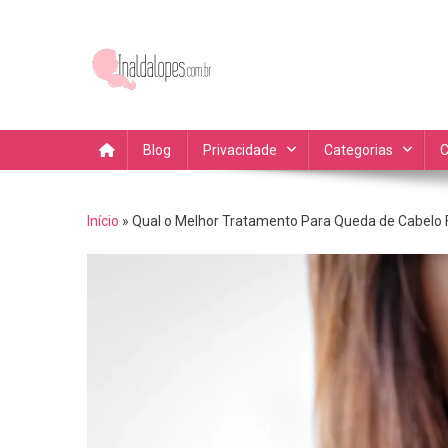
Skip
to
content
Blog da Inalda Lopes Dic
Fique por dentro das novidades, dicas de compras dicas 
Blog
Privacidade
Categorias
C
Início
»
Qual o Melhor Tratamento Para Queda de Cabelo