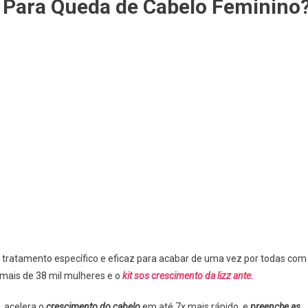
 Para Queda de Cabelo Feminino
 tratamento específico e eficaz para acabar de uma vez por todas com
mais de 38 mil mulheres e o
kit sos crescimento da lizz ante.
 acelera o
crescimento do cabelo
em até 7x mais rápido, e
preenche as