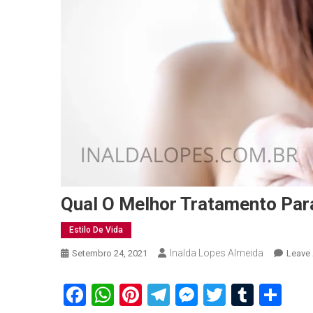
Qual O Melhor Tratamento Par
Estilo De Vida
Inalda Lopes Almeida
Setembro 24, 2021
Leave
Facebook
WhatsApp
Pinterest
Telegram
Messenger
Twitter
Tumbl
Sh