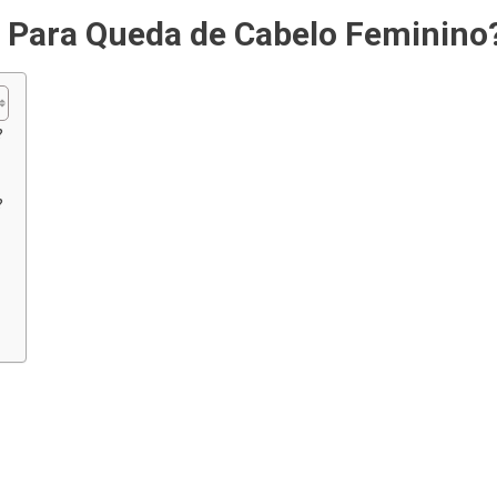
Tratamento
 Para Queda de Cabelo Feminino
Para
Queda
De
Cabelo
?
Feminino?
?