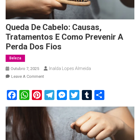
Queda De Cabelo: Causas,
Tratamentos E Como Prevenir A
Perda Dos Fios
Beleza
Inalda Lopes Almeida
Outubro 7, 2025
On
Leave A Comment
Queda
De
Facebook
WhatsApp
Pinterest
Telegram
Messenger
Twitter
Tumblr
Share
Cabelo:
Causas,
Tratamentos
E
Como
Prevenir