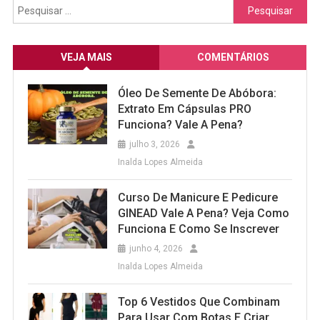
Pesquisar
por:
VEJA MAIS
COMENTÁRIOS
Óleo De Semente De Abóbora:
Extrato Em Cápsulas PRO
Funciona? Vale A Pena?
julho 3, 2026
Inalda Lopes Almeida
Curso De Manicure E Pedicure
GINEAD Vale A Pena? Veja Como
Funciona E Como Se Inscrever
junho 4, 2026
Inalda Lopes Almeida
Top 6 Vestidos Que Combinam
Para Usar Com Botas E Criar