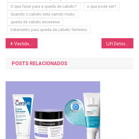
O que fazer para a queda de cabelo?
o que pode ser?
Quando o cabelo está caindo muito
queda de cabelo excessiva
tratamento para queda de cabelo feminino
Navegação
Vestido Midi Feminino Confort: Elegância, Estilo e Conforto na Moda Evangélica
Lift Detox Black para que serve: descubra os benefícios e como usar corretamente
de
POSTS RELACIONADOS
Post