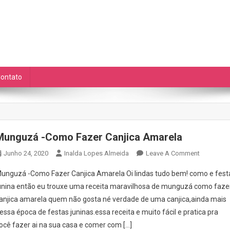
as Diárias
de auto cuidado e ETC.
ontato
Munguzá -Como Fazer Canjica Amarela
On
Junho 24, 2020
Inalda Lopes Almeida
Leave A Comment
Munguzá
unguzá -Como Fazer Canjica Amarela Oi lindas tudo bem! como e fest
-
unina então eu trouxe uma receita maravilhosa de munguzá como faze
Como
anjica amarela quem não gosta né verdade de uma canjica,ainda mais
Fazer
essa época de festas juninas.essa receita e muito fácil e pratica pra
Canjica
Amarela
ocê fazer ai na sua casa e comer com […]