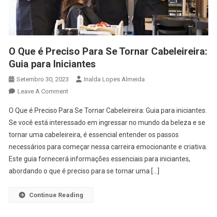
O Que é Preciso Para Se Tornar Cabeleireira:
Guia para Iniciantes
Setembro 30, 2023
Inalda Lopes Almeida
On
Leave A Comment
O
O Que é Preciso Para Se Tornar Cabeleireira: Guia para iniciantes.
Que
Se você está interessado em ingressar no mundo da beleza e se
É
tornar uma cabeleireira, é essencial entender os passos
Preciso
necessários para começar nessa carreira emocionante e criativa.
Para
Se
Este guia fornecerá informações essenciais para iniciantes,
Tornar
abordando o que é preciso para se tornar uma […]
Cabeleireira:
Guia
Continue Reading
Para
Iniciantes