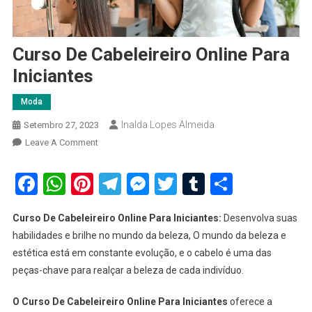
Curso De Cabeleireiro Online Para
Iniciantes
Moda
Inalda Lopes Almeida
Setembro 27, 2023
On
Leave A Comment
Curso
De
Facebook
WhatsApp
Pinterest
Telegram
Messenger
Twitter
Tumblr
Share
Cabeleireiro
Online
Curso De Cabeleireiro Online Para Iniciantes:
Desenvolva suas
Para
habilidades e brilhe no mundo da beleza, O mundo da beleza e
Iniciantes
estética está em constante evolução, e o cabelo é uma das
peças-chave para realçar a beleza de cada indivíduo.
O Curso De Cabeleireiro Online Para Iniciantes
oferece a