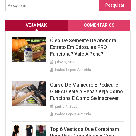
Pesquisar
por:
VEJA MAIS
COMENTÁRIOS
Óleo De Semente De Abóbora:
Extrato Em Cápsulas PRO
Funciona? Vale A Pena?
julho 3, 2026
Inalda Lopes Almeida
Curso De Manicure E Pedicure
GINEAD Vale A Pena? Veja Como
Funciona E Como Se Inscrever
junho 4, 2026
Inalda Lopes Almeida
Top 6 Vestidos Que Combinam
Para Usar Com Botas E Criar