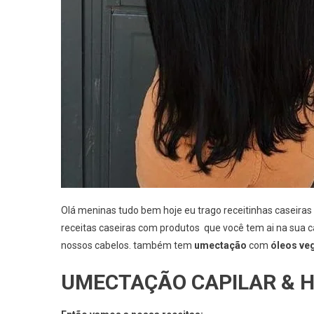
Olá meninas tudo bem hoje eu trago receitinhas caseira
receitas caseiras com produtos que você tem ai na sua ca
nossos cabelos. também tem
umectação
com
óleos veg
UMECTAÇÃO CAPILAR & H