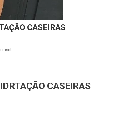
TAÇÃO CASEIRAS
On
omment
UMECTAÇÃO
CAPILAR
r
are
&
HIDRTAÇÃO
IDRTAÇÃO CASEIRAS
CASEIRAS