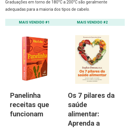
Graduações em torno de 180°C a 200°C são geralmente
adequadas para a maioria dos tipos de cabelo.
MAIS VENDIDO #1
MAIS VENDIDO #2
Panelinha
Os 7 pilares da
A
receitas que
saúde
g
funcionam
alimentar:
E
Aprenda a
n