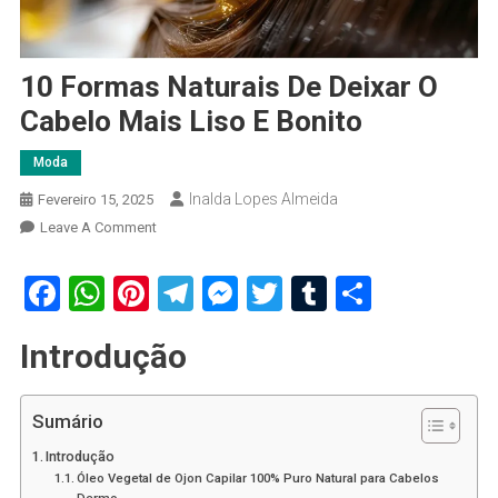
10 Formas Naturais De Deixar O
Cabelo Mais Liso E Bonito
Moda
Inalda Lopes Almeida
Fevereiro 15, 2025
On
Leave A Comment
10
Formas
Facebook
WhatsApp
Pinterest
Telegram
Messenger
Twitter
Tumblr
Share
Naturais
De
Introdução
Deixar
O
Cabelo
Sumário
Mais
Introdução
Liso
Óleo Vegetal de Ojon Capilar 100% Puro Natural para Cabelos
E
Dermo…