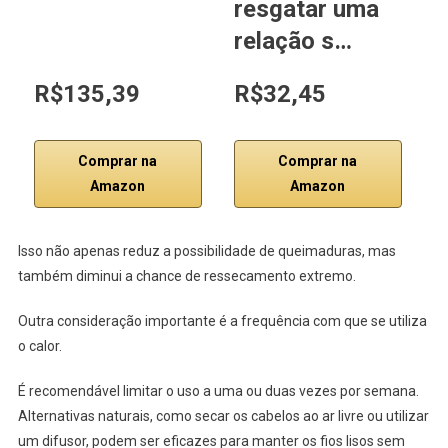
resgatar uma
a
relação s…
s
R$135,39
R$32,45
R
Comprar na
Comprar na
Amazon
Amazon
Isso não apenas reduz a possibilidade de queimaduras, mas
também diminui a chance de ressecamento extremo.
Outra consideração importante é a frequência com que se utiliza
o calor.
É recomendável limitar o uso a uma ou duas vezes por semana.
Alternativas naturais, como secar os cabelos ao ar livre ou utilizar
um difusor, podem ser eficazes para manter os fios lisos sem