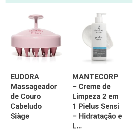
EUDORA
MANTECORP
P
Massageador
– Creme de
D
de Couro
Limpeza 2 em
E
Cabeludo
1 Pielus Sensi
T
Siàge
– Hidratação e
o
L…