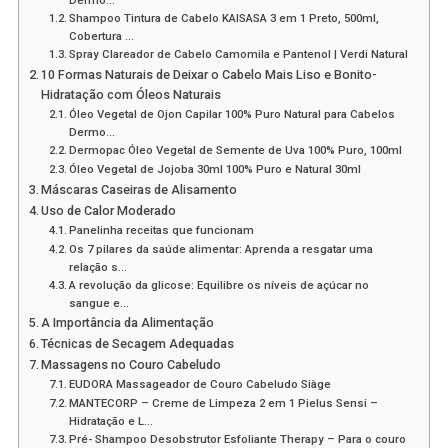
Bonito
Shampoo Tintura de Cabelo KAISASA 3 em 1 Preto, 500ml,
Cobertura …
Spray Clareador de Cabelo Camomila e Pantenol | Verdi Natural
10 Formas Naturais de Deixar o Cabelo Mais Liso e Bonito-
Hidratação com Óleos Naturais
Óleo Vegetal de Ojon Capilar 100% Puro Natural para Cabelos
Dermo…
Dermopac Óleo Vegetal de Semente de Uva 100% Puro, 100ml
Óleo Vegetal de Jojoba 30ml 100% Puro e Natural 30ml
Máscaras Caseiras de Alisamento
Uso de Calor Moderado
Panelinha receitas que funcionam
Os 7 pilares da saúde alimentar: Aprenda a resgatar uma
relação s…
A revolução da glicose: Equilibre os níveis de açúcar no
sangue e…
A Importância da Alimentação
Técnicas de Secagem Adequadas
Massagens no Couro Cabeludo
EUDORA Massageador de Couro Cabeludo Siàge
MANTECORP – Creme de Limpeza 2 em 1 Pielus Sensi –
Hidratação e L…
Pré- Shampoo Desobstrutor Esfoliante Therapy – Para o couro