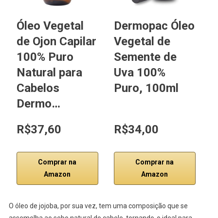
Óleo Vegetal
Dermopac Óleo
Ó
de Ojon Capilar
Vegetal de
d
100% Puro
Semente de
1
Natural para
Uva 100%
N
Cabelos
Puro, 100ml
Dermo…
R$37,60
R$34,00
Comprar na
Comprar na
Amazon
Amazon
O óleo de jojoba, por sua vez, tem uma composição que se