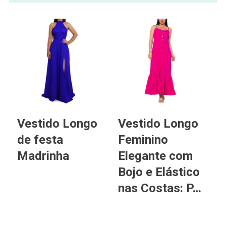
Vestido Longo
Vestido Longo
de festa
Feminino
V
Madrinha
Elegante com
F
Bojo e Elástico
L
nas Costas: P…
N
E