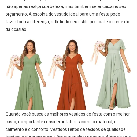
E
não apenas realça sua beleza, mas também se encaixa no seu
Opções
orçamento. A escolha do vestido ideal para uma festa pode
Para
fazer toda a diferença, refletindo seu estilo pessoal e o contexto
Brilhar
da ocasião.
Sem
Gastar
Muito
Quando você busca os melhores vestidos de festa com o melhor
custo, é importante considerar fatores como o material, o
caimento e o conforto. Vestidos feitos de tecidos de qualidade
tendem a durarem mais e ficarem melhor no corpo. Além disso, o