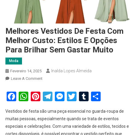
Melhores Vestidos De Festa Com
Melhor Custo: Estilos E Opções
Para Brilhar Sem Gastar Muito
Moda
Inalda Lopes Almeida
Fevereiro 14, 2025
On
Leave A Comment
Melhores
Vestidos
Facebook
WhatsApp
Pinterest
Telegram
Messenger
Twitter
Tumblr
Share
De
Festa
Vestidos de festa são uma peça essencial no guarda-roupa de
Com
muitas pessoas, especialmente quando se trata de eventos
Melhor
especiais e celebrações. Com uma variedade de estilos, tecidos e
Custo:
cortes disponíveis, é possível encontrar o vestido perfeito que
Estilos