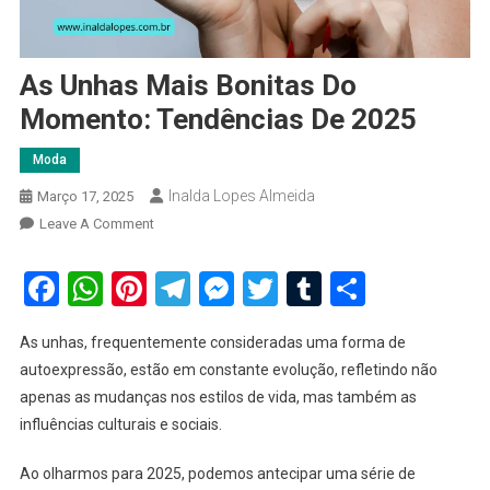
As Unhas Mais Bonitas Do
Momento: Tendências De 2025
Moda
Inalda Lopes Almeida
Março 17, 2025
On
Leave A Comment
As
Unhas
Facebook
WhatsApp
Pinterest
Telegram
Messenger
Twitter
Tumblr
Share
Mais
Bonitas
As unhas, frequentemente consideradas uma forma de
Do
autoexpressão, estão em constante evolução, refletindo não
Momento:
apenas as mudanças nos estilos de vida, mas também as
Tendências
influências culturais e sociais.
De
2025
Ao olharmos para 2025, podemos antecipar uma série de