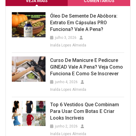
VEJA MAIS
COMENTÁRIOS
Óleo De Semente De Abóbora:
Extrato Em Cápsulas PRO
Funciona? Vale A Pena?
julho 3, 2026
Inalda Lopes Almeida
Curso De Manicure E Pedicure
GINEAD Vale A Pena? Veja Como
Funciona E Como Se Inscrever
junho 4, 2026
Inalda Lopes Almeida
Top 6 Vestidos Que Combinam
Para Usar Com Botas E Criar
Looks Incríveis
junho 2, 2026
Inalda Lopes Almeida