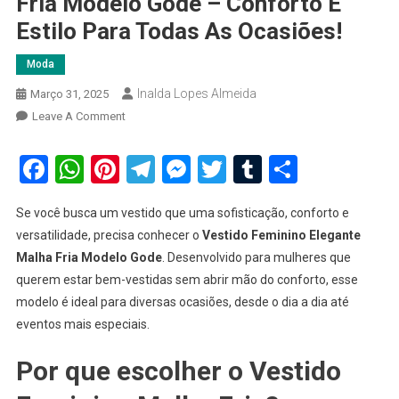
Fria Modelo Gode – Conforto E
Estilo Para Todas As Ocasiões!
Moda
Inalda Lopes Almeida
Março 31, 2025
On
Leave A Comment
Vestido
Feminino
Facebook
WhatsApp
Pinterest
Telegram
Messenger
Twitter
Tumblr
Share
Elegante
Malha
Se você busca um vestido que uma sofisticação, conforto e
Fria
versatilidade, precisa conhecer o
Vestido Feminino Elegante
Modelo
Malha Fria Modelo Gode
. Desenvolvido para mulheres que
Gode
querem estar bem-vestidas sem abrir mão do conforto, esse
–
Conforto
modelo é ideal para diversas ocasiões, desde o dia a dia até
E
eventos mais especiais.
Estilo
Para
Por que escolher o Vestido
Todas