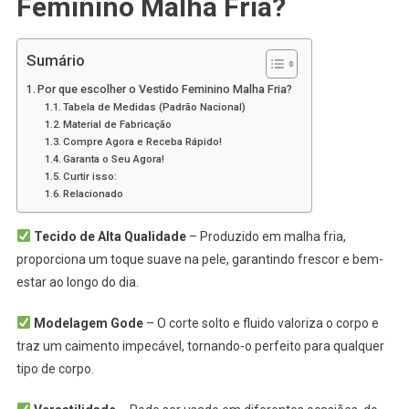
Feminino Malha Fria?
As
Ocasiões!
Sumário
Por que escolher o Vestido Feminino Malha Fria?
Tabela de Medidas (Padrão Nacional)
Material de Fabricação
Compre Agora e Receba Rápido!
Garanta o Seu Agora!
Curtir isso:
Relacionado
Tecido de Alta Qualidade
– Produzido em malha fria,
proporciona um toque suave na pele, garantindo frescor e bem-
estar ao longo do dia.
Modelagem Gode
– O corte solto e fluido valoriza o corpo e
traz um caimento impecável, tornando-o perfeito para qualquer
tipo de corpo.