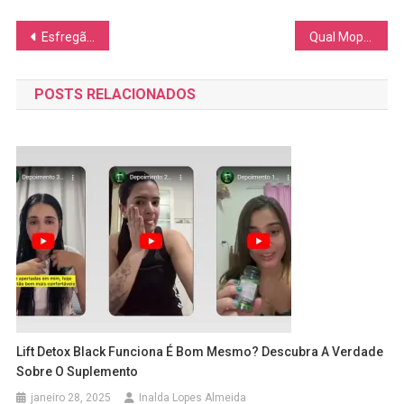
Navegação
Esfregão Elétrico 9 Em 1: Vale a Pena Investir Nesse Mop?
Qual Mop Vale a Pena? Descubra o Melhor para a Sua Faxina
de
POSTS RELACIONADOS
Post
Lift Detox Black Funciona É Bom Mesmo? Descubra A Verdade
Sobre O Suplemento
janeiro 28, 2025
Inalda Lopes Almeida